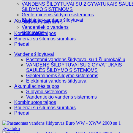
VANDENS ŠILDYTUVAI SU 2 GYVATUKAIS SAUL
ŠILDYMO SISTEMOMS
Geoterminėms šildymo sistemoms
Elektriniai vandens šildytuvai
Akumuliacinės talpos
Šildymo sistemoms
Vandentiekio vandens
sistemoms
Kombinuotos talpos
Boileriai su šilumos siurbliais
Priedai
Vandens šildytuvai
Pastatomi vandens šildytuvai su 1 šilumokaičiu
VANDENS ŠILDYTUVAI SU 2 GYVATUKAIS
SAULĖS ŠILDYMO SISTEMOMS
Geoterminėms šildymo sistemoms
Elektriniai vandens šildytuvai
Akumuliacinės talpos
Šildymo sistemoms
Vandentiekio vandens sistemoms
Kombinuotos talpos
Boileriai su šilumos siurbliais
Priedai