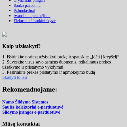
Grynaisiais pinigais
Banko pavedimu
Išsimokėtinai
Avansiniu apmokėjimu
Elektroninė bankininkystė
Kaip užsisakyti?
1. Išsirinkite norimą užsisakyti prekę ir spauskite „Įdėti į krepšelį“
2. Suveskite visus savo asmens duomenis, reikalingus prekės
užsakymo ir pristatymo vykdymui
3. Pasirinkite prekės pristatymo ir apmokėjimo būdą
Skaityti toliau
Rekomenduojame:
Namo Šildymo Sistemos
Saulės kolektoriai e-parduotuvė
Šildymo įrangos e-parduotuvė
Mūsų kontaktai