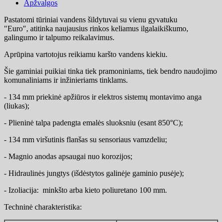
Apžvalgos
Pastatomi tūriniai vandens šildytuvai su vienu gyvatuku
"Euro", atitinka naujausius rinkos keliamus ilgalaikiškumo,
galingumo ir talpumo reikalavimus.
Aprūpina vartotojus reikiamu karšto vandens
kiekiu
.
Šie gaminiai puikiai tinka tiek pramoniniams, tiek bendro naudojimo
komunaliniams ir inžinieriams tinklams.
- 134 mm priekinė apžiūros ir elektros sistemų montavimo anga
(liukas);
- Plieninė talpa padengta emalės sluoksniu (esant 850°С);
- 134 mm viršutinis flanšas su sensoriaus vamzdeliu;
- Magnio anodas apsaugai nuo korozijos;
- Hidraulinės jungtys (išdėstytos galinėje gaminio pusėje);
- Izoliacija: minkšto arba kieto poliuretano 100 mm.
Techninė charakteristika: