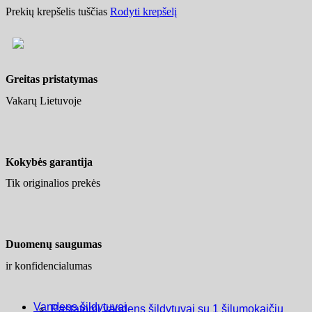
Prekių krepšelis tuščias
Rodyti krepšelį
Greitas pristatymas
Vakarų Lietuvoje
Kokybės garantija
Tik originalios prekės
Duomenų saugumas
ir konfidencialumas
Vandens šildytuvai
Pastatomi vandens šildytuvai su 1 šilumokaičiu