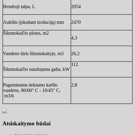
Bendroji talpa, L
2054
Aukštis (įskaitant izoliaciją) mm
2470
Šilumokaičio plotas, m2
4,3
Vandens tūris šilumokaityje, m3
26,2
112
Šilumokaičio naudojama galia, kW
Pagaminama tiekiamo karšto
2,8
vandens, 80/60° C - 10/45° C,
m3/h
Atsiskaitymo būdai