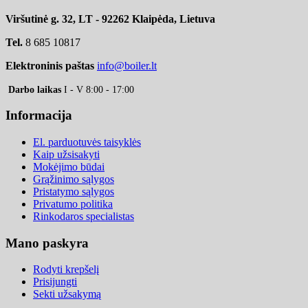
Viršutinė g. 32, LT - 92262 Klaipėda, Lietuva
Tel.
8 685 10817
Elektroninis paštas
info@boiler.lt
Darbo laikas
I - V 8:00 - 17:00
Informacija
El. parduotuvės taisyklės
Kaip užsisakyti
Mokėjimo būdai
Grąžinimo sąlygos
Pristatymo sąlygos
Privatumo politika
Rinkodaros specialistas
Mano paskyra
Rodyti krepšelį
Prisijungti
Sekti užsakymą