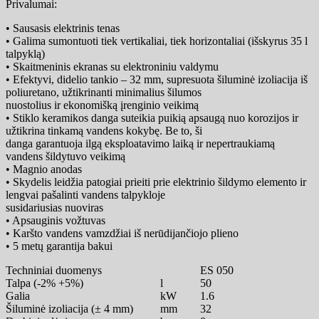
Privalumai:
• Sausasis elektrinis tenas
• Galima sumontuoti tiek vertikaliai, tiek horizontaliai (išskyrus 35 l
talpyklą)
• Skaitmeninis ekranas su elektroniniu valdymu
• Efektyvi, didelio tankio – 32 mm, supresuota šiluminė izoliacija iš
poliuretano, užtikrinanti minimalius šilumos
nuostolius ir ekonomišką įrenginio veikimą
• Stiklo keramikos danga suteikia puikią apsaugą nuo korozijos ir
užtikrina tinkamą vandens kokybę. Be to, ši
danga garantuoja ilgą eksploatavimo laiką ir nepertraukiamą
vandens šildytuvo veikimą
• Magnio anodas
• Skydelis leidžia patogiai prieiti prie elektrinio šildymo elemento ir
lengvai pašalinti vandens talpykloje
susidariusias nuoviras
• Apsauginis vožtuvas
• Karšto vandens vamzdžiai iš nerūdijančiojo plieno
• 5 metų garantija bakui
Techniniai duomenys
ES 050
Talpa (-2% +5%)
l
50
Galia
kW
1.6
Šiluminė izoliacija (± 4 mm)
mm
32