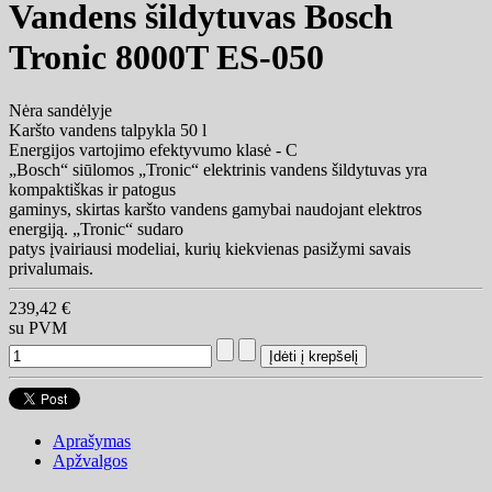
Vandens šildytuvas Bosch
Tronic 8000T ES-050
Nėra sandėlyje
Karšto vandens talpykla 50 l
Energijos vartojimo efektyvumo klasė - C
„Bosch“ siūlomos „Tronic“ elektrinis vandens šildytuvas yra
kompaktiškas ir patogus
gaminys, skirtas karšto vandens gamybai naudojant elektros
energiją. „Tronic“ sudaro
patys įvairiausi modeliai, kurių kiekvienas pasižymi savais
privalumais.
239,42 €
su PVM
Aprašymas
Apžvalgos