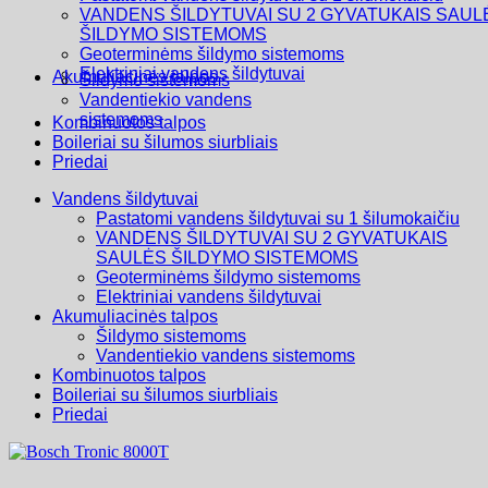
VANDENS ŠILDYTUVAI SU 2 GYVATUKAIS SAUL
ŠILDYMO SISTEMOMS
Geoterminėms šildymo sistemoms
Elektriniai vandens šildytuvai
Akumuliacinės talpos
Šildymo sistemoms
Vandentiekio vandens
sistemoms
Kombinuotos talpos
Boileriai su šilumos siurbliais
Priedai
Vandens šildytuvai
Pastatomi vandens šildytuvai su 1 šilumokaičiu
VANDENS ŠILDYTUVAI SU 2 GYVATUKAIS
SAULĖS ŠILDYMO SISTEMOMS
Geoterminėms šildymo sistemoms
Elektriniai vandens šildytuvai
Akumuliacinės talpos
Šildymo sistemoms
Vandentiekio vandens sistemoms
Kombinuotos talpos
Boileriai su šilumos siurbliais
Priedai