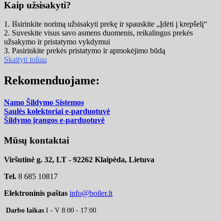
Kaip užsisakyti?
1. Išsirinkite norimą užsisakyti prekę ir spauskite „Įdėti į krepšelį“
2. Suveskite visus savo asmens duomenis, reikalingus prekės
užsakymo ir pristatymo vykdymui
3. Pasirinkite prekės pristatymo ir apmokėjimo būdą
Skaityti toliau
Rekomenduojame:
Namo Šildymo Sistemos
Saulės kolektoriai e-parduotuvė
Šildymo įrangos e-parduotuvė
Mūsų kontaktai
Viršutinė g. 32, LT - 92262 Klaipėda, Lietuva
Tel.
8 685 10817
Elektroninis paštas
info@boiler.lt
Darbo laikas
I - V 8:00 - 17:00