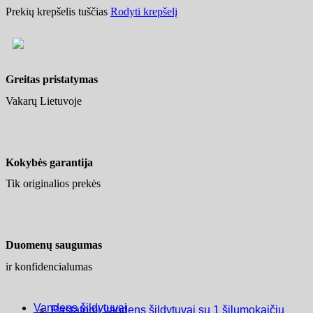
Prekių krepšelis tuščias
Rodyti krepšelį
Greitas pristatymas
Vakarų Lietuvoje
Kokybės garantija
Tik originalios prekės
Duomenų saugumas
ir konfidencialumas
Vandens šildytuvai
Pastatomi vandens šildytuvai su 1 šilumokaičiu