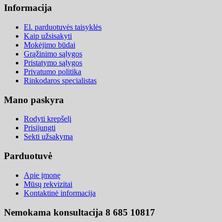
Informacija
El. parduotuvės taisyklės
Kaip užsisakyti
Mokėjimo būdai
Grąžinimo sąlygos
Pristatymo sąlygos
Privatumo politika
Rinkodaros specialistas
Mano paskyra
Rodyti krepšelį
Prisijungti
Sekti užsakymą
Parduotuvė
Apie įmonę
Mūsų rekvizitai
Kontaktinė informacija
Nemokama konsultacija 8 685 10817