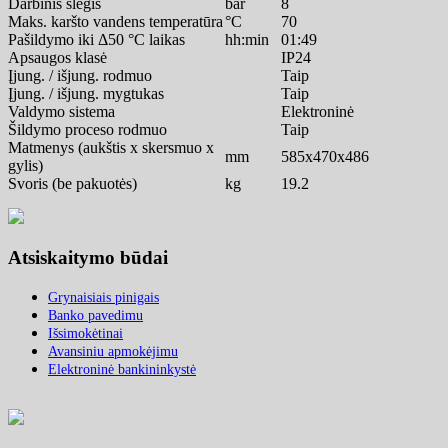
Darbinis slėgis
bar
8
Maks. karšto vandens temperatūra
°C
70
Pašildymo iki Δ50 °C laikas
hh:min
01:49
Apsaugos klasė
IP24
Įjung. / išjung. rodmuo
Taip
Įjung. / išjung. mygtukas
Taip
Valdymo sistema
Elektroninė
Šildymo proceso rodmuo
Taip
Matmenys (aukštis x skersmuo x
mm
585x470x486
gylis)
Svoris (be pakuotės)
kg
19.2
Atsiskaitymo būdai
Grynaisiais pinigais
Banko pavedimu
Išsimokėtinai
Avansiniu apmokėjimu
Elektroninė bankininkystė