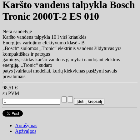
Karšto vandens talpykla Bosch
Tronic 2000T-2 ES 010
Nėra sandėlyje
Karšto vandens talpykla 10 l virš kriauklės
Energijos vartojimo efektyvumo klasė - B
„Bosch“ siūlomos „Tronic“ elektrinis vandens šildytuvas yra
kompaktiškas ir patogus
gaminys, skirtas karšto vandens gamybai naudojant elektros
energiją. „Tronic“ sudaro
patys įvairiausi modeliai, kurių kiekvienas pasižymi savais
privalumais.
98,51 €
su PVM
Aprašymas
Apžvalgos