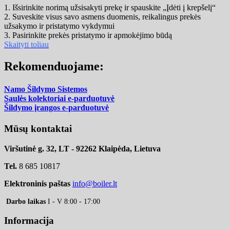
1. Išsirinkite norimą užsisakyti prekę ir spauskite „Įdėti į krepšelį“
2. Suveskite visus savo asmens duomenis, reikalingus prekės
užsakymo ir pristatymo vykdymui
3. Pasirinkite prekės pristatymo ir apmokėjimo būdą
Skaityti toliau
Rekomenduojame:
Namo Šildymo Sistemos
Saulės kolektoriai e-parduotuvė
Šildymo įrangos e-parduotuvė
Mūsų kontaktai
Viršutinė g. 32, LT - 92262 Klaipėda, Lietuva
Tel.
8 685 10817
Elektroninis paštas
info@boiler.lt
Darbo laikas
I - V 8:00 - 17:00
Informacija