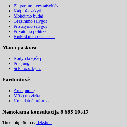
El. parduotuvės taisyklės
Kaip užsisakyti
Mokėjimo būdai
Grąžinimo sąlygos
Pristatymo sąlygos
Privatumo politika
Rinkodaros specialistas
Mano paskyra
Rodyti krepšelį
Prisijungti
Sekti užsakymą
Parduotuvė
Apie įmonę
Mūsų rekvizitai
Kontaktinė informacija
Nemokama konsultacija 8 685 10817
Tinklapių kūrimas
aleksin.lt