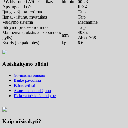
Pašildymo iki Δ50 °C laikas
hh:min
00:23
Apsaugos klasė
IPX4
Įjung. / išjung. rodmuo
Taip
Įjung. / išjung. mygtukas
Taip
Valdymo sistema
Mechaninė
Šildymo proceso rodmuo
Taip
Matmenys (aukštis x skersmuo x
408 x
mm
gylis)
246 x 368
Svoris (be pakuotės)
kg
6.6
Atsiskaitymo būdai
Grynaisiais pinigais
Banko pavedimu
Išsimokėtinai
Avansiniu apmokėjimu
Elektroninė bankininkystė
Kaip užsisakyti?