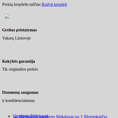
Prekių krepšelis tuščias
Rodyti krepšelį
Greitas pristatymas
Vakarų Lietuvoje
Kokybės garantija
Tik originalios prekės
Duomenų saugumas
ir konfidencialumas
Vandens šildytuvai
Pastatomi vandens šildytuvai su 1 šilumokaičiu