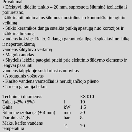
Privalumai:
• Efektyvi, didelio tankio – 20 mm, supresuota šiluminė izoliacija iš
poliuretano,
užtikrinanti minimalius šilumos nuostolius ir ekonomišką įrenginio
veikimą
• Stiklo keramikos danga suteikia puikią apsaugą nuo korozijos ir
užtikrina tinkamą
vandens kokybę. Be to, ši danga garantuoja ilgą eksploatavimo laiką
ir nepertraukiamą
vandens šildytuvo veikimą
• Magnio anodas
• Skydelis leidžia patogiai prieiti prie elektrinio šildymo elemento ir
lengvai pašalinti
vandens talpykloje susidariusias nuoviras
• Apsauginis vožtuvas
• Karšto vandens vamzdžiai iš nerūdijančiojo plieno
• 5 metų garantija bakui
Techniniai duomenys
ES 010
Talpa (-2% +5%)
l
10
Galia
kW
1.5
Šiluminė izoliacija (± 4 mm)
mm
20
Darbinis slėgis
bar
8
Maks. karšto vandens
°C
70
temperatūra