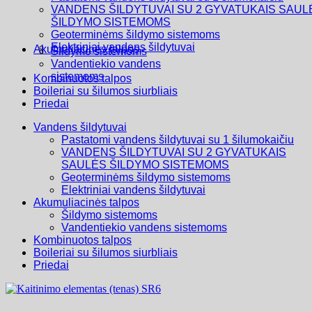
VANDENS ŠILDYTUVAI SU 2 GYVATUKAIS SAUL
ŠILDYMO SISTEMOMS
Geoterminėms šildymo sistemoms
Elektriniai vandens šildytuvai
Akumuliacinės talpos
Šildymo sistemoms
Vandentiekio vandens
sistemoms
Kombinuotos talpos
Boileriai su šilumos siurbliais
Priedai
Vandens šildytuvai
Pastatomi vandens šildytuvai su 1 šilumokaičiu
VANDENS ŠILDYTUVAI SU 2 GYVATUKAIS
SAULĖS ŠILDYMO SISTEMOMS
Geoterminėms šildymo sistemoms
Elektriniai vandens šildytuvai
Akumuliacinės talpos
Šildymo sistemoms
Vandentiekio vandens sistemoms
Kombinuotos talpos
Boileriai su šilumos siurbliais
Priedai