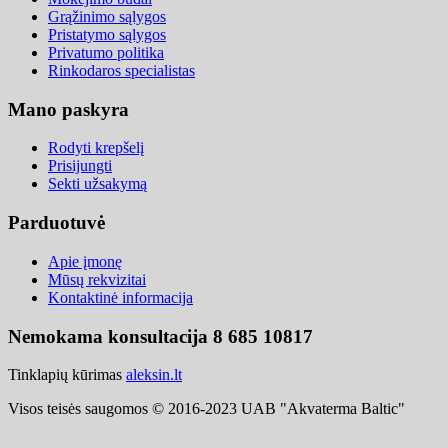
Grąžinimo sąlygos
Pristatymo sąlygos
Privatumo politika
Rinkodaros specialistas
Mano paskyra
Rodyti krepšelį
Prisijungti
Sekti užsakymą
Parduotuvė
Apie įmonę
Mūsų rekvizitai
Kontaktinė informacija
Nemokama konsultacija 8 685 10817
Tinklapių kūrimas
aleksin.lt
Visos teisės saugomos © 2016-2023 UAB "Akvaterma Baltic"