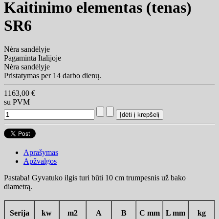
Kaitinimo elementas (tenas)
SR6
Nėra sandėlyje
Pagaminta Italijoje
Nėra sandėlyje
Pristatymas per 14 darbo dienų.
1163,00 €
su PVM
Aprašymas
Apžvalgos
Pastaba! Gyvatuko ilgis turi būti 10 cm trumpesnis už bako
diametrą.
Serija
kw
m2
A
B
C mm
L mm
kg