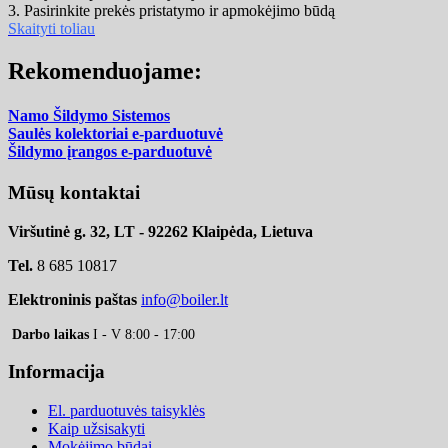
3. Pasirinkite prekės pristatymo ir apmokėjimo būdą
Skaityti toliau
Rekomenduojame:
Namo Šildymo Sistemos
Saulės kolektoriai e-parduotuvė
Šildymo įrangos e-parduotuvė
Mūsų kontaktai
Viršutinė g. 32, LT - 92262 Klaipėda, Lietuva
Tel.
8 685 10817
Elektroninis paštas
info@boiler.lt
Darbo laikas
I - V 8:00 - 17:00
Informacija
El. parduotuvės taisyklės
Kaip užsisakyti
Mokėjimo būdai