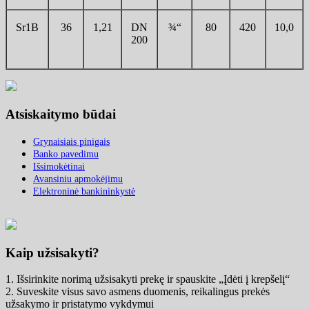
Sr1B
36
1,21
DN
¾“
80
420
10,0
200
Atsiskaitymo būdai
Grynaisiais pinigais
Banko pavedimu
Išsimokėtinai
Avansiniu apmokėjimu
Elektroninė bankininkystė
Kaip užsisakyti?
1. Išsirinkite norimą užsisakyti prekę ir spauskite „Įdėti į krepšelį“
2. Suveskite visus savo asmens duomenis, reikalingus prekės
užsakymo ir pristatymo vykdymui