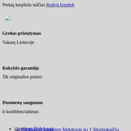
Prekių krepšelis tuščias
Rodyti krepšelį
Greitas pristatymas
Vakarų Lietuvoje
Kokybės garantija
Tik originalios prekės
Duomenų saugumas
ir konfidencialumas
Vandens šildytuvai
Pastatomi vandens šildytuvai su 1 šilumokaičiu