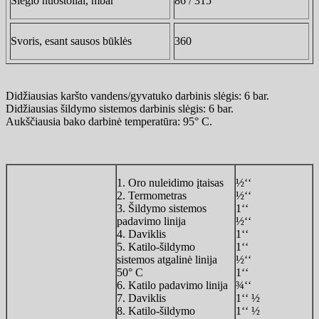
Slėgio nuostoliai, mbar
86 / 315
Svoris, esant sausos būklės
360
Didžiausias karšto vandens/gyvatuko darbinis slėgis: 6 bar.
Didžiausias šildymo sistemos darbinis slėgis: 6 bar.
Aukščiausia bako darbinė temperatūra: 95° C.
1. Oro nuleidimo įtaisas
½‘‘
2. Termometras
½‘‘
3. Šildymo sistemos
1‘‘
padavimo linija
½‘‘
4. Daviklis
1‘‘
5. Katilo-šildymo
1‘‘
sistemos atgalinė linija
½‘‘
50° C
1‘‘
6. Katilo padavimo linija
¾‘‘
7. Daviklis
1‘‘ ½
8. Katilo-šildymo
1‘‘ ½