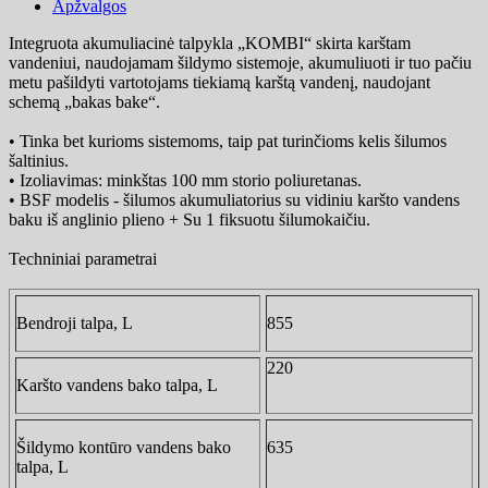
Apžvalgos
Integruota akumuliacinė talpykla „KOMBI“ skirta karštam
vandeniui, naudojamam šildymo sistemoje, akumuliuoti ir tuo pačiu
metu pašildyti vartotojams tiekiamą karštą vandenį, naudojant
schemą „bakas bake“.
• Tinka bet kurioms sistemoms, taip pat turinčioms kelis šilumos
šaltinius.
• Izoliavimas: minkštas 100 mm storio poliuretanas.
• BSF modelis -
šilumos akumuliatorius su vidiniu karšto vandens
baku iš anglinio plieno + Su 1 fiksuotu šilumokaičiu.
Techniniai parametrai
Bendroji talpa, L
855
220
Karšto vandens bako talpa, L
Šildymo kontūro vandens bako
635
talpa, L