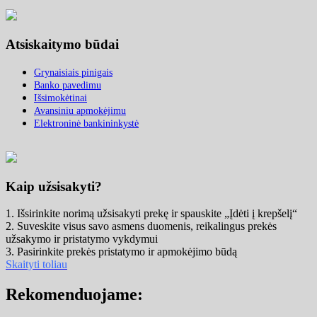
Atsiskaitymo būdai
Grynaisiais pinigais
Banko pavedimu
Išsimokėtinai
Avansiniu apmokėjimu
Elektroninė bankininkystė
Kaip užsisakyti?
1. Išsirinkite norimą užsisakyti prekę ir spauskite „Įdėti į krepšelį“
2. Suveskite visus savo asmens duomenis, reikalingus prekės
užsakymo ir pristatymo vykdymui
3. Pasirinkite prekės pristatymo ir apmokėjimo būdą
Skaityti toliau
Rekomenduojame: