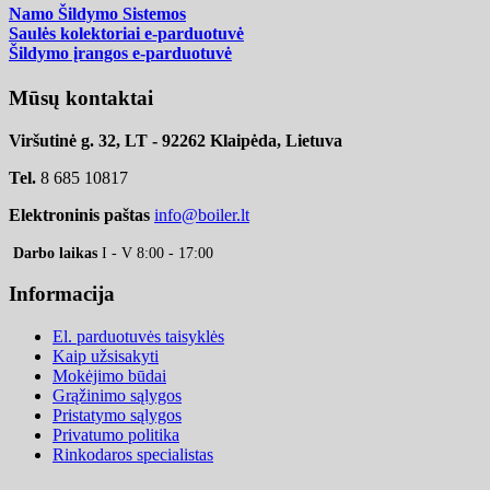
Namo Šildymo Sistemos
Saulės kolektoriai e-parduotuvė
Šildymo įrangos e-parduotuvė
Mūsų kontaktai
Viršutinė g. 32, LT - 92262 Klaipėda, Lietuva
Tel.
8 685 10817
Elektroninis paštas
info@boiler.lt
Darbo laikas
I - V 8:00 - 17:00
Informacija
El. parduotuvės taisyklės
Kaip užsisakyti
Mokėjimo būdai
Grąžinimo sąlygos
Pristatymo sąlygos
Privatumo politika
Rinkodaros specialistas