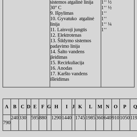
sistemos atgalinė linija
1‘‘ ½
30° C
1‘‘ ½
9. Išpylimas
1‘‘
10. Gyvatuko atgalinė
1‘‘
linija
1‘‘ ¼
11. Laisvoji jungtis
1‘‘
12. Elektrotenas
13. Šildymo sistemos
padavimo linija
14. Šalto vandens
įleidimas
15. Recirkuliacija
16. Anodas
17. Karšto vandens
išleidimas
A
B
C
D
E
F
G
H
I
J
K
L
M
N
O
P
Q
240
330
595
880
1290
1440
1745
1985
360
640
910
1050
11
790