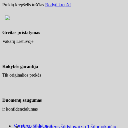
Prekių krepšelis tuščias
Rodyti krepšelį
Greitas pristatymas
Vakarų Lietuvoje
Kokybės garantija
Tik originalios prekės
Duomenų saugumas
ir konfidencialumas
Vandens šildytuvai
Pastatomi vandens šildytuvai su 1 šilumokaičiu