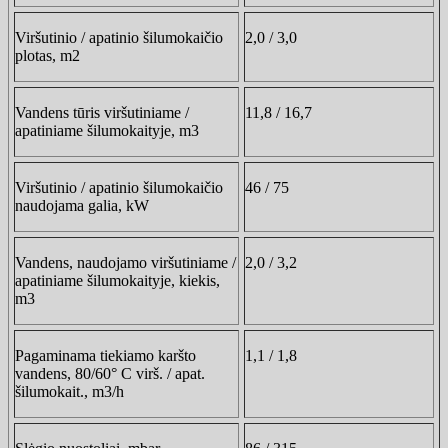
Viršutinio / apatinio šilumokaičio
2,0 / 3,0
plotas, m2
Vandens tūris viršutiniame /
11,8 / 16,7
apatiniame šilumokaityje, m3
Viršutinio / apatinio šilumokaičio
46 / 75
naudojama galia, kW
Vandens, naudojamo viršutiniame /
2,0 / 3,2
apatiniame šilumokaityje, kiekis,
m3
Pagaminama tiekiamo karšto
1,1 / 1,8
vandens, 80/60° C virš. / apat.
šilumokait., m3/h