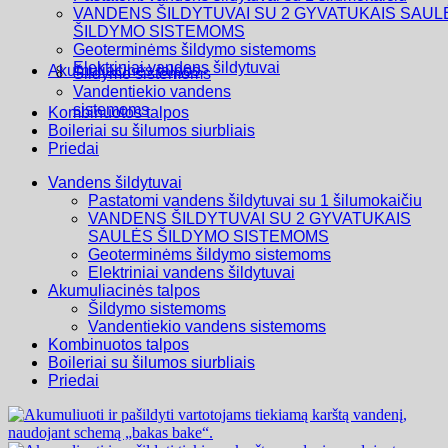
VANDENS ŠILDYTUVAI SU 2 GYVATUKAIS SAUL
ŠILDYMO SISTEMOMS
Geoterminėms šildymo sistemoms
Elektriniai vandens šildytuvai
Akumuliacinės talpos
Šildymo sistemoms
Vandentiekio vandens
sistemoms
Kombinuotos talpos
Boileriai su šilumos siurbliais
Priedai
Vandens šildytuvai
Pastatomi vandens šildytuvai su 1 šilumokaičiu
VANDENS ŠILDYTUVAI SU 2 GYVATUKAIS
SAULĖS ŠILDYMO SISTEMOMS
Geoterminėms šildymo sistemoms
Elektriniai vandens šildytuvai
Akumuliacinės talpos
Šildymo sistemoms
Vandentiekio vandens sistemoms
Kombinuotos talpos
Boileriai su šilumos siurbliais
Priedai